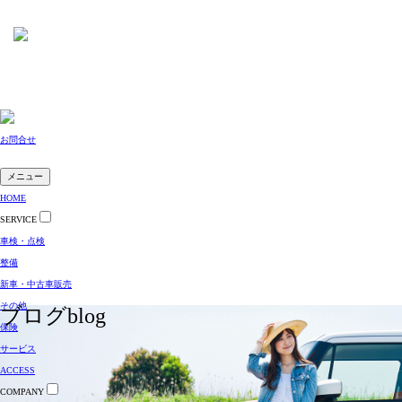
お問合せ
メニュー
HOME
SERVICE
車検・点検
整備
新車・中古車販売
その他
ブログ
blog
保険
サービス
ACCESS
COMPANY