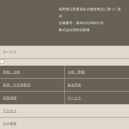
長野県公安委員会古物営業法に基づく表
示
古物番号：第481032000013号
株式会社田村自動車
サービス
車検・点検
点検・整備
新車・中古車販売
板金塗装
損害保険
サービス
アクセス
会社概要