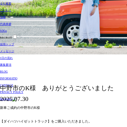
会社概要
こだわり
沿革
代表挨拶
SDGs
RECRUIT
採用トップ
メッセージ
1日の流れ
募集要項
BLOG
INFORMATIO
CONTACT
中野市のK様 ありがとうございました
PRIVACY POLICY
2025.07.30
Instagram
新車ご成約の中野市のK様
【ダイハツハイゼットトラック】をご購入いただきました。