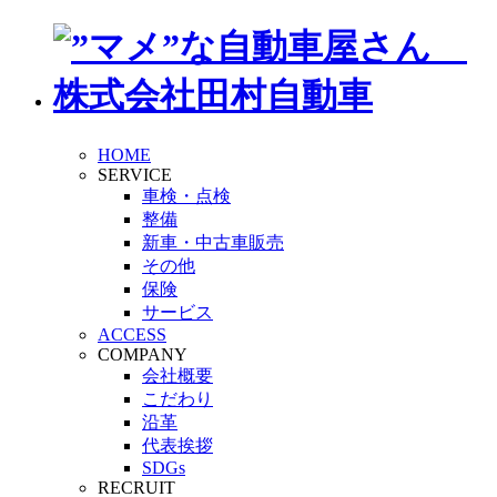
HOME
SERVICE
車検・点検
整備
新車・中古車販売
その他
保険
サービス
ACCESS
COMPANY
会社概要
こだわり
沿革
代表挨拶
SDGs
RECRUIT