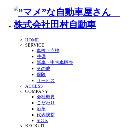
HOME
SERVICE
車検・点検
整備
新車・中古車販売
その他
保険
サービス
ACCESS
COMPANY
会社概要
こだわり
沿革
代表挨拶
SDGs
RECRUIT