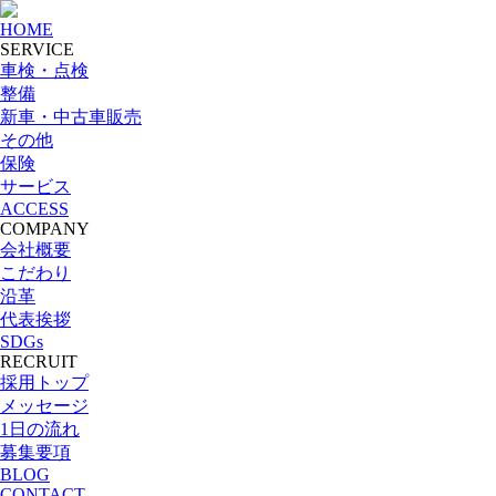
HOME
SERVICE
車検・点検
整備
新車・中古車販売
その他
保険
サービス
ACCESS
COMPANY
会社概要
こだわり
沿革
代表挨拶
SDGs
RECRUIT
採用トップ
メッセージ
1日の流れ
募集要項
BLOG
CONTACT