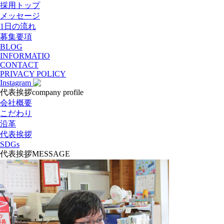
採用トップ
メッセージ
1日の流れ
募集要項
BLOG
INFORMATIO
CONTACT
PRIVACY POLICY
Instagram
代表挨拶
company profile
会社概要
こだわり
沿革
代表挨拶
SDGs
代表挨拶
MESSAGE