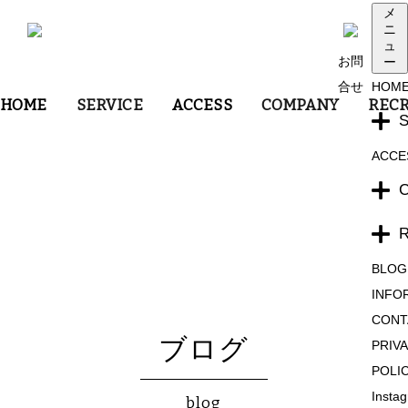
メ
ニ
ュ
お問
ー
合せ
HOM
HOME
SERVICE
ACCESS
COMPANY
RECR
ACCE
BLOG
INFO
CONT
ブログ
PRIV
POLI
Insta
blog