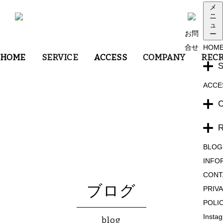
メ
ニ
ュ
お問
ー
合せ
HOM
HOME
SERVICE
ACCESS
COMPANY
RECR
ACCE
BLOG
INFO
CONT
ブログ
PRIV
POLI
Insta
blog