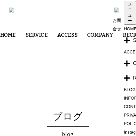
メ
ニ
ュ
お問
ー
合せ
HOM
HOME
SERVICE
ACCESS
COMPANY
RECR
ACCE
BLOG
INFO
CONT
ブログ
PRIV
POLI
Insta
blog