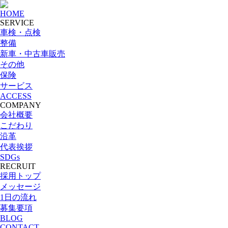
HOME
SERVICE
車検・点検
整備
新車・中古車販売
その他
保険
サービス
ACCESS
COMPANY
会社概要
こだわり
沿革
代表挨拶
SDGs
RECRUIT
採用トップ
メッセージ
1日の流れ
募集要項
BLOG
CONTACT